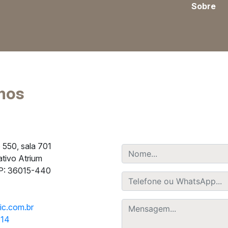
Sobre
mos
 550, sala 701
tivo Atrium
EP: 36015-440
ic.com.br
114